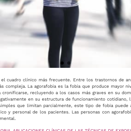
el cuadro clínico más frecuente. Entre los trastornos de an
más compleja. La agorafobia es la fobia que produce mayor ni
a cronificarse, recluyendo a los casos más graves en su domic
egativamente en su estructura de funcionamiento cotidiano, 
 simples que limitan parcialmente, este tipo de fobia puede
 lúdico y personal de los pacientes. Las personas con agoraf
 mental.
IA. APLICACIONES CLÍNICAS DE LAS TÉCNICAS DE EXPOSICI