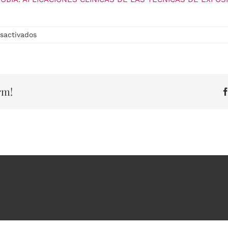
en
sactivados
TRATAMIENTO
DE
LA
AGORAFOBIA.
APLICACIONES
rm!
CLÍNICAS
DE
LAS
TÉCNICAS
DE
EXPOSICIÓN
A
REALIDAD
VIRTUAL