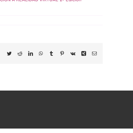
Facebook
Twitter
Reddit
LinkedIn
WhatsApp
Tumblr
Pinterest
Vk
Xing
Correo
electrónico