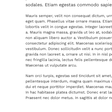
sodales. Etiam egestas commodo sapie
Mauris semper, velit non consequat dictum, ur
eget quam. Phasellus vitae ornare massa. Etiam 
lobortis velit in congue egestas. Integer laor
a. Mauris magna massa, gravida ut leo at, sodal
non aliquam libero auctor a. Vestibulum posue
consectetur adipiscing elit. Maecenas scelerisque
vestibulum. Donec sollicitudin velit a nunc por
gravida non laoreet a, ornare ut nisi. In in nis
nec fringilla lacinia, lectus felis pellentesque 
Maecenas ut vulputate arcu.
Nam orci turpis, egestas sed tincidunt sit amet
pellentesque interdum, magna quam maximus u
dui et neque porttitor imperdiet. Maecenas mauri
In hac habitasse platea dictumst. Donec erat lacu
Praesent nec dolor metus. In sagittis at dolor no