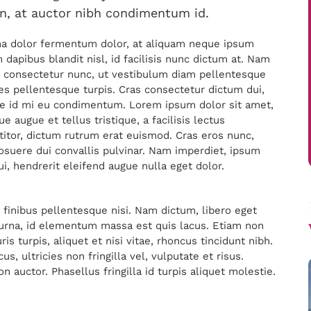
n, at auctor nibh condimentum id.
na dolor fermentum dolor, at aliquam neque ipsum
dapibus blandit nisl, id facilisis nunc dictum at. Nam
eet consectetur nunc, ut vestibulum diam pellentesque
es pellentesque turpis. Cras consectetur dictum dui,
re id mi eu condimentum. Lorem ipsum dolor sit amet,
 augue et tellus tristique, a facilisis lectus
ttitor, dictum rutrum erat euismod. Cras eros nunc,
l posuere dui convallis pulvinar. Nam imperdiet, ipsum
dui, hendrerit eleifend augue nulla eget dolor.
, finibus pellentesque nisi. Nam dictum, libero eget
rna, id elementum massa est quis lacus. Etiam non
s turpis, aliquet et nisi vitae, rhoncus tincidunt nibh.
s, ultricies non fringilla vel, vulputate et risus.
n auctor. Phasellus fringilla id turpis aliquet molestie.