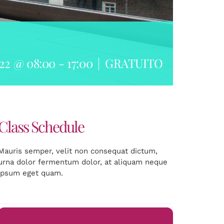
022 @ 08:00
-
17:00
|
GRATUITO
Class Schedule
Mauris semper, velit non consequat dictum,
urna dolor fermentum dolor, at aliquam neque
ipsum eget quam.