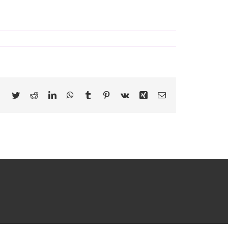
Facebook
Twitter
Reddit
LinkedIn
WhatsApp
Tumblr
Pinterest
Vk
Xing
Correo
electrónico